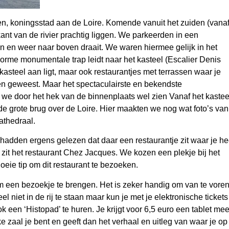
n, koningsstad aan de Loire. Komende vanuit het zuiden (vana
kant van de rivier prachtig liggen. We parkeerden in een
n en weer naar boven draait. We waren hiermee gelijk in het
norme monumentale trap leidt naar het kasteel (Escalier Denis
kasteel aan ligt, maar ook restaurantjes met terrassen waar je
nnen geweest. Maar het spectaculairste en bekendste
n we door het hek van de binnenplaats wel zien Vanaf het kastee
de grote brug over de Loire. Hier maakten we nog wat foto’s van
athedraal.
adden ergens gelezen dat daar een restaurantje zit waar je he
zit het restaurant Chez Jacques. We kozen een plekje bij het
eie tip om dit restaurant te bezoeken.
 een bezoekje te brengen. Het is zeker handig om van te vore
eel niet in de rij te staan maar kun je met je elektronische tickets
 een ‘Histopad’ te huren. Je krijgt voor 6,5 euro een tablet me
e zaal je bent en geeft dan het verhaal en uitleg van waar je op