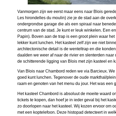
Vanmorgen zijn we eerst maar eens naar Blois gerede
Les hirondelles du moulin) zie je de stad aan de over
ondergrondse garage die als een spiraal naar benede
centrum van de stad. Je kunt er leuk winkelen. Een e
Papin). Boven aan de trap is een groot plein waar het 
lekker kunt lunchen. Het kasteel zelf zijn we niet bi
architectonische detail is de wenteltrap en die konde
daalden we weer af naar de rivier en slenterden naar 
de schitterende ligging van Blois met zijn kasteel en k
Van Blois naar Chambord reden we via Barcieux. We h
goed kunt lunchen. Tegenover de oude markthal/plein 
raam en genoten van het menu du jour. Het was een go
Het kasteel Chambord is absoluut de moeite waard om
tickets te kopen, dan hoef je in ieder geval bij het kast
zo doorlopen naar het kasteel. Wij kozen ervoor om ook
met een koptelefoon. Deze histopad detecteert in welk