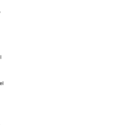
f
l
el
n
e