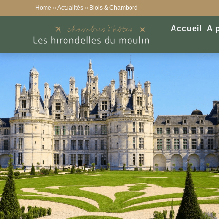
Home
»
Actualités
»
Blois & Chambord
Accueil
A 